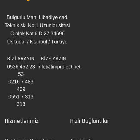
Bulgurlu Mah. Libadiye cad.
Teknik sk. No 1 Uzunlar sitesi
C blok Kat 6 D 27 34696
Üsküdar / İstanbul / Türkiye
BİZİ ARAYIN
BİZE YAZIN
0536 452 23
info@timproject.net
53
0216 7 483
409
0551 7 313
313
Hizmetlerimiz
Hızlı Bağlantılar